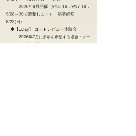
2026年9月開催（9/15-16，9/17-18，
9/28～30で調整します） 応募締切
8/23(日)
◆【1Day】 コードレビュー体験会
2026年
7月に参加を希望する場合：ソー
スコード提出の〆切 6月15日
2026年
8月に参加を希望する場合：ソー
スコード提出の〆切 7月15日
2026年
9月に参加を希望する場合：ソー
スコード提出の〆切 8月15日
※会社訪問、Web面談も対応中です。お
気軽にご相談ください。
・本社アクセス・
〒102-0083
東京都千代田区麹町五丁目１番地 ＱＶ１麹町（受付3階）
【交通】
・東京メトロ 有楽町線「麹町」駅 2番出口 徒歩約2分
・JR 中央線/総武線「四ツ谷」駅 徒歩約5分