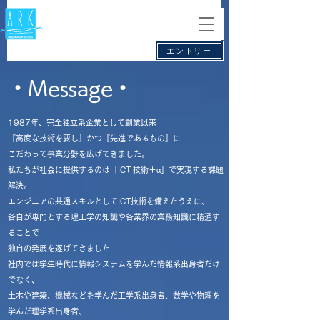
エントリー
・Message・
1987年、完全独立系企業として創業以来
『高度な技術を要し』かつ『先進であるもの』に
こだわって事業分野を広げてきました。
私たちが社会に提供するのは「ICT 技術＋
α
」で実現する課題
解決。
エンジニアの共通スキルとしてICT技術を備えたうえに、
各自が専門とする理工学の知識や各業界の業務知識に精通す
ることで
独自の発展を遂げてきました
社内では学生時代に情報システムを学んだ情報系出身者だけ
でなく、
土木や建築、機械などを学んだ工学系出身者、数学や物理を
学んだ理学系出身者、