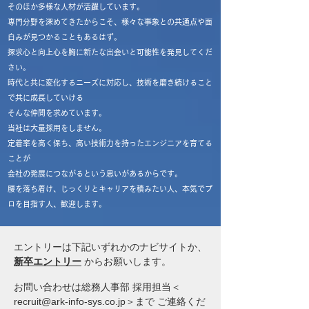
そのほか多様な人材が活躍しています。
専門分野を深めてきたからこそ、様々な事象との共通点や面
白みが見つかることもあるはず。
探求心と向上心を胸に新たな出会いと可能性を発見してくだ
さい。
時代と共に変化するニーズに対応し、技術を磨き続けること
で共に成長していける
そんな仲間を求めています。
当社は大量採用をしません。
定着率を高く保ち、高い技術力を持ったエンジニアを育てる
ことが
会社の発展につながるという思いがあるからです。
腰を落ち着け、じっくりとキャリアを積みたい人、本気でプ
ロを目指す人、歓迎します。
エントリーは下記いずれかのナビサイトか、
新卒エントリー
からお願いします。
​お問い合わせは総務人事部 採用担当＜
recruit@ark-info-sys.co.jp
＞まで ご連絡くだ