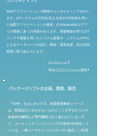
コンサルティング
Webアプリケーションの開発やコンサルティングを行い
ます。IoTシステムの可視化/見える化やGIS技術を用い
た地図アプリケーションの開発、iOS/Android向けアプ
リの開発に多くの実績があります。基盤構築分野ではIT
インフラ基盤を用いたシステム提案や、システムの中心
となるデータベースの設計・構築・運用支援、及びDBA
業務に取り組んでいます。
データベース
Webアプリケーション開発
パッケージソフトの企画、開発、販売
「TDAP」をはじめとする、耐震構造解析シリーズ
は、耐震設計に欠かせないものとして大手ゼネコンや
各種研究機関など専門機関で広く使われている一方
で、ユーティリティソフトウェアCD革命/HD革命シリ
ーズは、一般ユーザとビジナスユーザに幅広くご利用