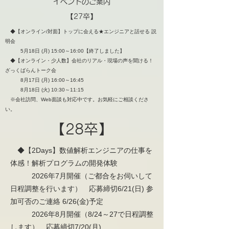
イベントのご案内
【27卒】
◆【オンライン/対面】トップに会える★エンジニアと話せる 説
明会
5月18日 (月) 15:00～16:00【終了しました】
◆【オンライン・少人数】会社のリアル・現場の声を聞ける！
ざっくばらんトーク会
8月17日 (月) 16:00～16:45
8月18日 (火) 10:30～11:15
※会社訪問、Web面談も対応中です。お気軽にご相談くださ
い。
【28卒】
◆【2Days】数値解析エンジニアの仕事を
体感！解析プログラムの開発体験
2026年7月開催（ご都合をお伺いして
日程調整を行います） 応募締切6/21(日) 参
加可否のご連絡 6/26(金)予定
2026年8月開催（8/24～27で日程調整
します） 応募締切7/20(月)