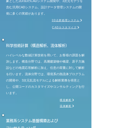
象とした2D/3DのCADシステム開発や、3次元モデラを
含む汎用CADシステム、設計データ管理システムの開
発に多くの実績があります。
3D点群処理システム
CADカスタマイズ
科学技術計算（構造解析、流体解析）
ハイレベルな数値計算技術を用いて、お客様の課題を解
決します。構造分野では、高層建築物や橋梁、原子力施
設などの地震応答解析に加え、任意の荷重に対して解析
を行います。流体分野では、環境系の熱流体プログラム
の開発や、3次元乱流モデルによる解析業務を得意と
し、公開コードのカスタマイズやコンサルティングを行
います。
構造解析
流体解析
業務系システム基盤構築
および